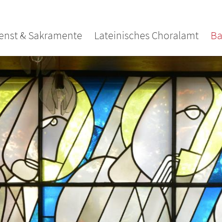
enst & Sakramente
Lateinisches Choralamt
Ba